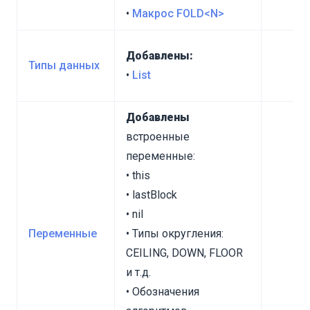
•
Макрос FOLD<N>
Добавлены:
Типы данных
•
List
Добавлены
встроенные
переменные:
• this
• lastBlock
• nil
Переменные
• Типы округления:
CEILING, DOWN, FLOOR
и т.д.
• Обозначения