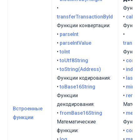
•
Функци
transferTransactionById
•
calcu
Функции конвертации:
Функци
•
parseInt
•
•
parseIntValue
transf
•
toInt
Функци
•
toUtf8String
•
conta
•
toString(Address)
•
index
Функции кодирования:
•
lastI
•
toBase16String
•
min
/
m
Функции
•
remov
декодирования:
Матема
Встроенные
•
fromBase16String
•
media
функции
Математические
Функци
функции:
•
conta
•
log
•
makeS