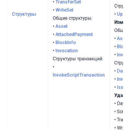
•
TransferSet
Структ
•
WriteSet
Структуры
•
Updat
Общие структуры:
Измен
•
Asset
Общие 
•
AttachedPayment
•
Asset
•
BlockInfo
•
Block
•
Invocation
•
Invoc
Структуры транзакций:
Структ
•
•
DataT
InvokeScriptTransaction
•
Invok
•
Issue
Удале
• DataE
• Scrip
• Trans
• Write