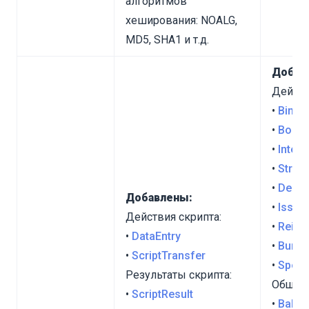
алгоритмов
хеширования: NOALG,
MD5, SHA1 и т.д.
Добав
Действ
•
Binar
•
Boole
•
Intege
•
String
•
Delet
Добавлены:
•
Issue
Действия скрипта:
•
Reiss
•
DataEntry
•
Burn
•
ScriptTransfer
•
Spons
Результаты скрипта:
Общие 
•
ScriptResult
•
Balan