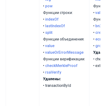
•
pow
Функци
Функции строки:
•
value
•
indexOf
Функци
•
lastIndexOf
•
bn256
•
split
•
creat
Функции объединения:
•
ecrec
•
value
•
groth
•
valueOrErrorMessage
Удале
Функции верификации:
• chec
•
checkMerkleProof
• extrac
•
rsaVerify
Удалены:
• transactionById