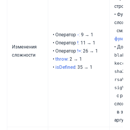
строк
• Функ
сложно
см. в 
• Оператор
-
: 9 → 1
функц
• Оператор
!
: 11 → 1
Изменения
• Доба
• Оператор
!=
: 26 → 1
сложности
blake2
•
throw
: 2 → 1
keccak
•
isDefined
: 35 → 1
sha256
rsaVer
sigVer
с разл
сложн
в зави
аргуме