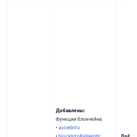
Добавлены:
Функции блокчейна:
•
assetInfo
•
blockInfoByHeight
Добав