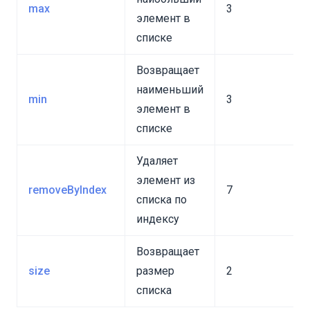
max
3
элемент в
списке
Возвращает
наименьший
min
3
элемент в
списке
Удаляет
элемент из
removeByIndex
7
списка по
индексу
Возвращает
size
размер
2
списка