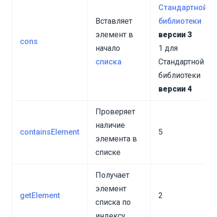
Стандартной
оном
Вставляет
библиотеки
элемент в
версии 3
cons
начало
1 для
списка
Стандартной
библиотеки
версии 4
Проверяет
наличие
containsElement
5
элемента в
списке
Получает
элемент
getElement
2
списка по
индексу