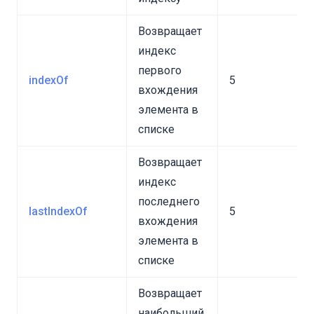
анных аккаунта
Возвращает
индекс
ов
первого
indexOf
5
вхождения
элемента в
данных
списке
ия
Возвращает
индекс
последнего
lastIndexOf
5
вхождения
элемента в
списке
ции
Возвращает
наибольший