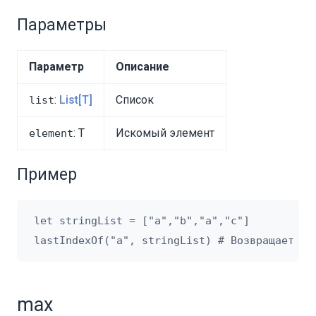
Параметры
Параметр
Описание
:
List[T]
Список
list
: T
Искомый элемент
element
Пример
let stringList = ["a","b","a","c"]

max