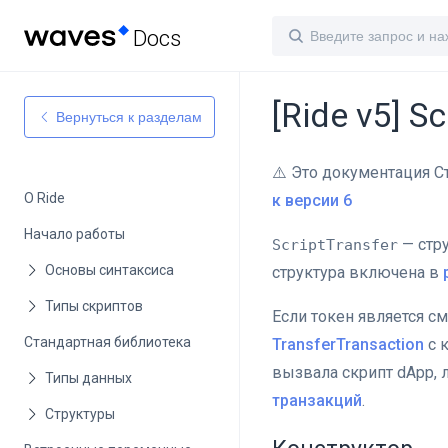
Docs
[Ride v5] Sc
Вернуться к разделам
⚠️ Это документация С
O Ride
к версии 6
Начало работы
— cтру
ScriptTransfer
структура включена в
Если токен является с
Стандартная библиотека
TransferTransaction
с к
вызвала скрипт dApp, л
транзакций
.