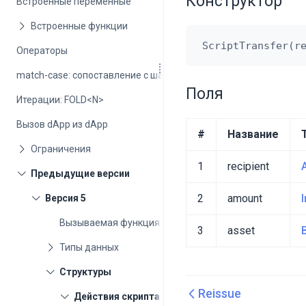
Конструктор
Встроенные переменные
Операторы
match-case: сопоставление с шаблоном
Поля
Итерации: FOLD<N>
Вызов dApp из dApp
#
Название
1
recipient
2
amount
I
Вызываемая функция
3
asset
Reissue