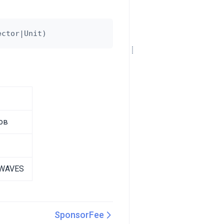
ов
 WAVES
SponsorFee