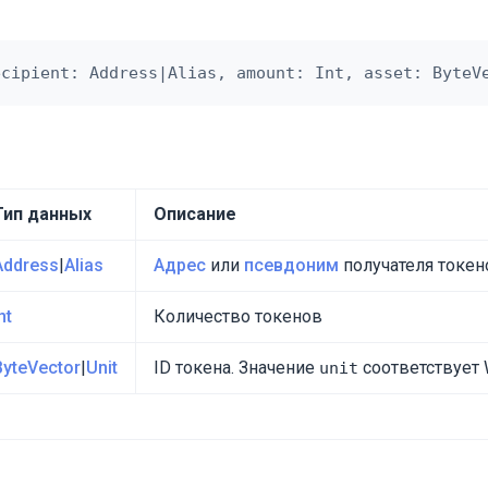
Тип данных
Описание
Address
|
Alias
Адрес
или
псевдоним
получателя токен
nt
Количество токенов
ByteVector
|
Unit
ID токена. Значение
соответствует
unit