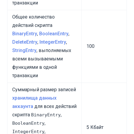
транзакции
Общее количество
действий скрипта
BinaryEntry
,
BooleanEntry
,
DeleteEntry
,
IntegerEntry
,
100
StringEntry
, выполняемых
всеми вызываемыми
функциями в одной
транзакции
Суммарный размер записей
хранилища данных
аккаунта
для всех действий
скрипта
,
BinaryEntry
,
BooleanEntry
5 Кбайт
,
IntegerEntry