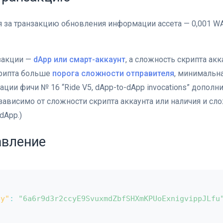
 за транзакцию обновления информации ассета — 0,001 WA
закции —
dApp или смарт-аккаунт
, а сложность скрипта ак
рипта больше
порога сложности отправителя
, минимальн
ации фичи № 16 “Ride V5, dApp-to-dApp invocations” дополн
ависимо от сложности скрипта аккаунта или наличия и сл
dApp.)
авление
ey"
:
"6a6r9d3r2ccyE9SvuxmdZbfSHXmKPUoExnigvippJLfu