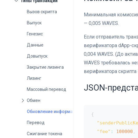
Вызов скрипта
Минимальная комиссия
Выпуск
— 0,005 WAVES.
Генезис
Если отправитель тран
Данные
верификатора dApp-ск
0,004 WAVES. (До актив
Довыпуск
WAVES требовалась нез
Закрытие лизинга
верификатора скрипта 
Лизинг
JSON-предст
Массовый перевод
Обновление информации ассета
{
Перевод
"senderPublicK
"fee"
:
100000
,
Сжигание токена