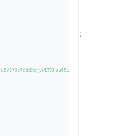
CqBV3YQb7dddXdjywETXHuu65ij"