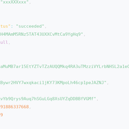
"xxxXXXxxx"
,
atus"
:
"succeeded"
,
dH4MAmM5RNz5TAT43UXXCvMtCa9YgHq9"
,
null
,
QaMuMB7ar15EtYZTvTZzAUQQMkq4RA3uTMzziVYLrbNHSL2a1e
XBywr2HVY7wxqkaci1jKY73KMpoLh46cp1peJAZNJ"
,
,
RvYb9Qrys9Auq7hSGuLGq8XsUYZqDDBBfVGMf"
,
591886337668
,
89