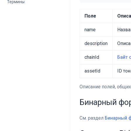
Термины
Поле
Опис
name
Назван
description
Описан
chainId
Байт 
assetId
ID то
Описание полей, общих
Бинарный фо
См. раздел
Бинарный ф