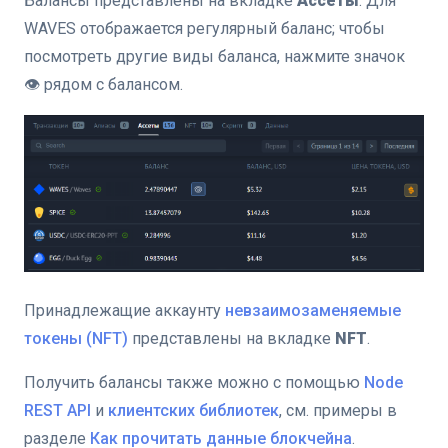
Балансы представлены на вкладке
Ассеты
. Для
WAVES отображается регулярный баланс; чтобы
посмотреть другие виды баланса, нажмите значок
👁 рядом с балансом.
Принадлежащие аккаунту
невзаимозаменяемые
токены (NFT)
представлены на вкладке
NFT
.
Получить балансы также можно с помощью
Node
REST API
и
клиентских библиотек
, см. примеры в
разделе
Как прочитать данные блокчейна
.